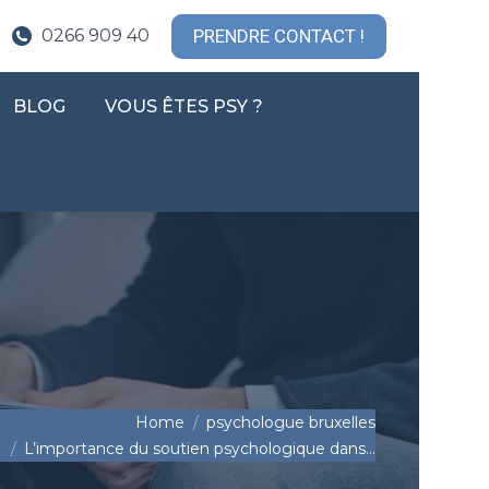
 PSYCHOTHÉRAPIE
QUI SUIS-JE ?
INFOS
PRENDRE CONTACT !
0266 909 40
BLOG
VOUS ÊTES PSY ?
CONTACT !
BLOG
VOUS ÊTES PSY ?
 are here:
Home
psychologue bruxelles
L’importance du soutien psychologique dans…