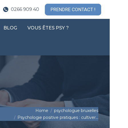
 PSYCHOTHÉRAPIE
QUI SUIS-JE ?
INFOS
PRENDRE CONTACT !
0266 909 40
BLOG
VOUS ÊTES PSY ?
CONTACT !
BLOG
VOUS ÊTES PSY ?
u are here:
Home
psychologue bruxelles
Psychologie positive pratiques : cultiver…