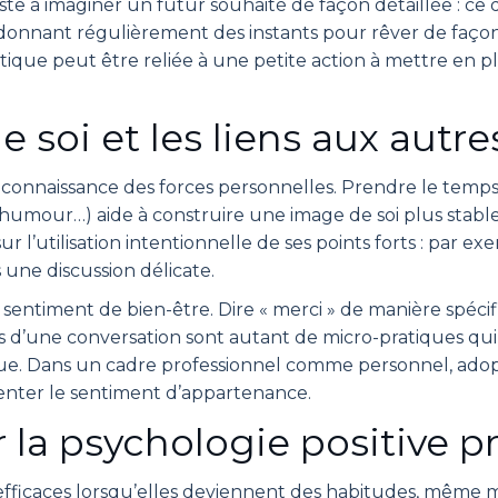
siste à imaginer un futur souhaité de façon détaillée : ce 
donnant régulièrement des instants pour rêver de façon
pratique peut être reliée à une petite action à mettre en 
 soi et les liens aux autre
 reconnaissance des forces personnelles. Prendre le temps 
n, humour…) aide à construire une image de soi plus stabl
r l’utilisation intentionnelle de ses points forts : par e
une discussion délicate.
 sentiment de bien-être. Dire « merci » de manière spécif
s d’une conversation sont autant de micro-pratiques qui r
ue. Dans un cadre professionnel comme personnel, adopte
menter le sentiment d’appartenance.
 la psychologie positive p
 efficaces lorsqu’elles deviennent des habitudes, même m